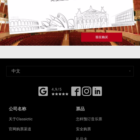
4,9/5
公司名称
票品
关于Classictic
怎样预订音乐票
官网购票渠道
安全购票
礼品卡