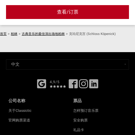
查看/订票
首页
>
柏林
>
古典音乐的最佳演出场地柏林
>
克珀尼克宫 (Schloss Köpenick)
4,9/5
公司名称
票品
关于Classictic
怎样预订音乐票
官网购票渠道
安全购票
礼品卡