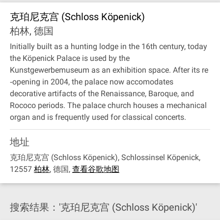
克珀尼克宫 (Schloss Köpenick)
柏林, 德国
Initially built as a hunting lodge in the 16th century, today
the Köpenick Palace is used by the
Kunstgewerbemuseum as an exhibition space. After its re
‐opening in 2004, the palace now accomodates
decorative artifacts of the Renaissance, Baroque, and
Rococo periods. The palace church houses a mechanical
organ and is frequently used for classical concerts.
地址
克珀尼克宫 (Schloss Köpenick), Schlossinsel Köpenick,
12557
柏林
,
德国
,
查看谷歌地图
搜索结果：'克珀尼克宫 (Schloss Köpenick)'