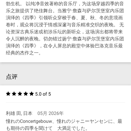
勃生机。 以纯净音效著称的音乐厅，为这场穿越四季的音
乐之旅提供了绝佳舞台。当雅宁·詹森与萨尔茨堡室内乐团
演绎的《四季》引领听众穿梭于春、夏、秋、冬的意境画
卷时，观众将沉浸于情感深邃与音乐精准交织的夜晚。 无
论资深古典乐迷或初涉乐坛的新听众，这场演出都将带来
令人沉醉的夜晚。切勿错过扬宁·詹森与萨尔茨堡室内乐团
演绎的《四季》，在令人屏息的殿堂中体验巴洛克音乐最
经典的杰作之一。
点评
5.0 of 5
利雄 田, 日本
05月 2026年
憧れのConcertgebouw、憧れのジャニーヤンセンに、最
も期待の四季を聞けて 大満足でした。