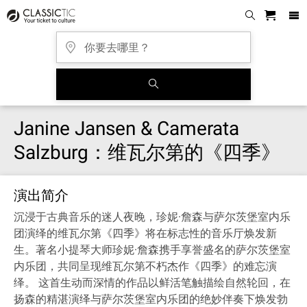
Janine Jansen & Camerata
Salzburg：维瓦尔第的《四季》
演出简介
沉浸于古典音乐的迷人夜晚，珍妮·詹森与萨尔茨堡室内乐
团演绎的维瓦尔第《四季》将在标志性的音乐厅焕发新
生。著名小提琴大师珍妮·詹森携手享誉盛名的萨尔茨堡室
内乐团，共同呈现维瓦尔第不朽杰作《四季》的难忘演
绎。 这首生动而深情的作品以鲜活笔触描绘自然轮回，在
扬森的精湛演绎与萨尔茨堡室内乐团的绝妙伴奏下焕发勃