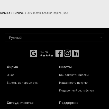
Главная
>
Неаполь
>
city_month_headline_naples_june
4,9/5
Фирма
Билеты
О нас
Как заказать билеты
Билеты из первых рук
Надежность покупки
Подарочный сертификат
Cотрудничество
Поддержка