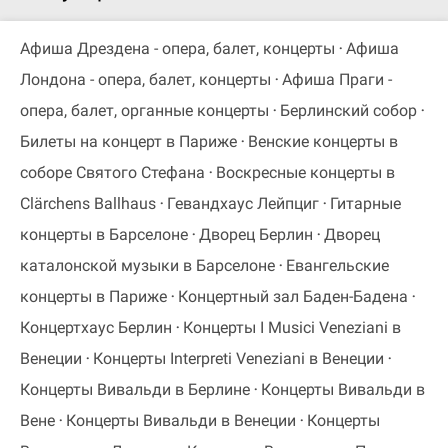
Афиша Дрездена - опера, балет, концерты
Афиша
Лондона - опера, балет, концерты
Афиша Праги -
опера, балет, органные концерты
Берлинский собор
Билеты на концерт в Париже
Венские концерты в
соборе Святого Стефана
Воскресные концерты в
Clärchens Ballhaus
Гевандхаус Лейпциг
Гитарные
концерты в Барселоне
Дворец Берлин
Дворец
каталонской музыки в Барселоне
Евангельские
концерты в Париже
Концертный зал Баден-Бадена
Концертхаус Берлин
Концерты I Musici Veneziani в
Венеции
Концерты Interpreti Veneziani в Венеции
Концерты Вивальди в Берлине
Концерты Вивальди в
Вене
Концерты Вивальди в Венеции
Концерты