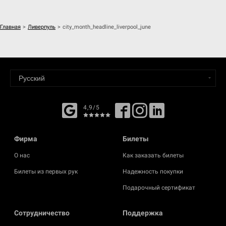
Главная
>
Ливерпуль
>
city_month_headline_liverpool_june
4,9/5
Фирма
Билеты
О нас
Как заказать билеты
Билеты из первых рук
Надежность покупки
Подарочный сертификат
Cотрудничество
Поддержка