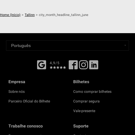
Home (Início)
>
Tallinn
>
city_month_headline_tallinn_june
4,9/5
Empresa
Bilhetes
Sobre nós
Como comprar bilhetes
Parceiro Oficial do Bilhete
Comprar segura
Vale-presente
Trabalhe conosco
Suporte