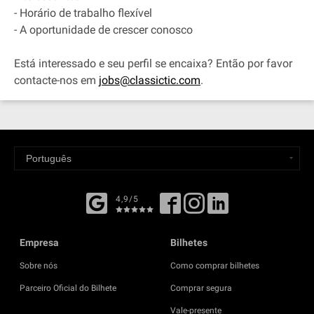
- Horário de trabalho flexível
- A oportunidade de crescer conosco
Está interessado e seu perfil se encaixa? Então por favor
contacte-nos em
jobs@classictic.com
.
4,9/5
Empresa
Bilhetes
Sobre nós
Como comprar bilhetes
Parceiro Oficial do Bilhete
Comprar segura
Vale-presente