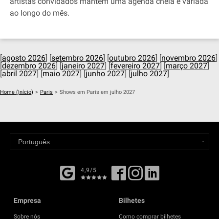
artistas convidados mantêm uma agenda cheia e variada
ao longo do mês.
[
agosto 2026
] [
setembro 2026
] [
outubro 2026
] [
novembro 2026
]
[
dezembro 2026
] [
janeiro 2027
] [
fevereiro 2027
] [
março 2027
]
[
abril 2027
] [
maio 2027
] [
junho 2027
] [
julho 2027
]
Home (Início)
>
Paris
>
Shows em Paris em julho 2027
4,9/5
Empresa
Bilhetes
Sobre nós
Como comprar bilhetes