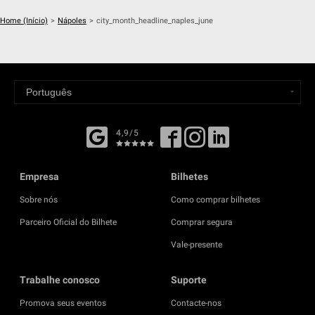
Home (Início)
>
Nápoles
>
city_month_headline_naples_june
4,9/5
Empresa
Bilhetes
Sobre nós
Como comprar bilhetes
Parceiro Oficial do Bilhete
Comprar segura
Vale-presente
Trabalhe conosco
Suporte
Promova seus eventos
Contacte-nos