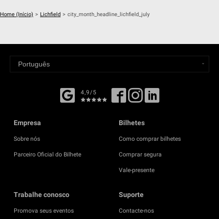
Home (Início)
>
Lichfield
>
city_month_headline_lichfield_july
4,9/5
Empresa
Bilhetes
Sobre nós
Como comprar bilhetes
Parceiro Oficial do Bilhete
Comprar segura
Vale-presente
Trabalhe conosco
Suporte
Promova seus eventos
Contacte-nos