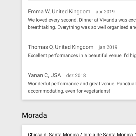
Emma W, United Kingdom
abr 2019
We loved every second. Dinner at Vivanda was exce
breathtaking. Everything was so well organised and
Thomas O, United Kingdom
jan 2019
Excellent performances in a beautiful venue. I’d h
Yanan C, USA
dez 2018
Wonderful performance and great venue. Punctual s
accommodating, even for vegetarians!
Morada
Chiesa di Santa Monica / Igreja de Santa Monica
,