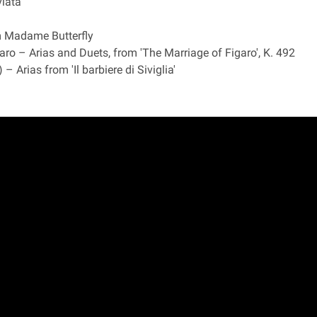
viata
m Madame Butterfly
ro – Arias and Duets, from 'The Marriage of Figaro', K. 492
– Arias from 'Il barbiere di Siviglia'