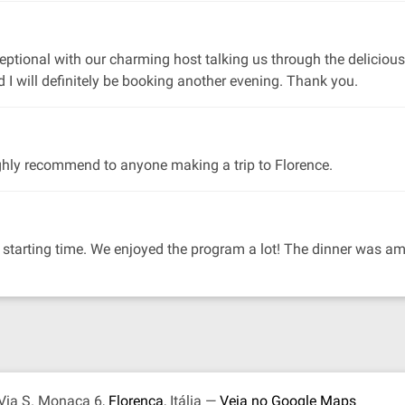
ptional with our charming host talking us through the deliciou
 I will definitely be booking another evening. Thank you.
ighly recommend to anyone making a trip to Florence.
tarting time. We enjoyed the program a lot! The dinner was am
 Via S. Monaca 6,
Florença
, Itália —
Veja no Google Maps