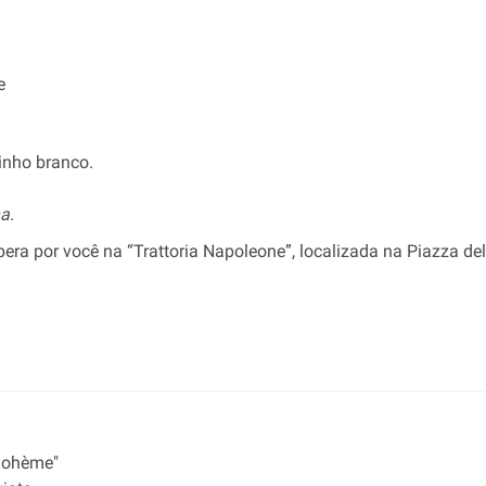
e
inho branco.
na
.
pera por você na “Trattoria Napoleone”, localizada na Piazza de
Bohème"