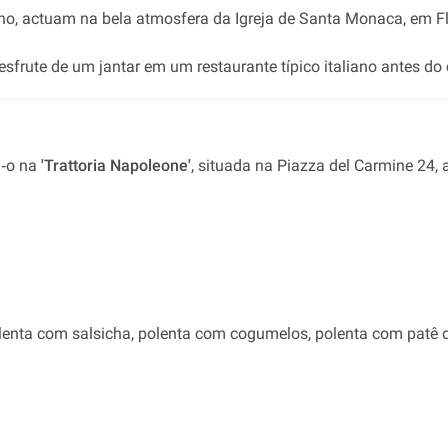
o, actuam na bela atmosfera da Igreja de Santa Monaca, em F
desfrute de um jantar em um restaurante típico italiano antes do
a‐o na
'Trattoria Napoleone'
, situada na Piazza del Carmine 24,
lenta com salsicha, polenta com cogumelos, polenta com patê d