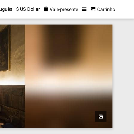
tuguês
$ US Dollar
Vale-presente
Carrinho