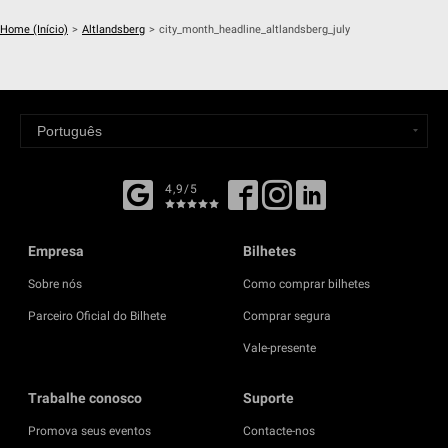
Home (Início)
>
Altlandsberg
>
city_month_headline_altlandsberg_july
4,9/5
Empresa
Bilhetes
Sobre nós
Como comprar bilhetes
Parceiro Oficial do Bilhete
Comprar segura
Vale-presente
Trabalhe conosco
Suporte
Promova seus eventos
Contacte-nos