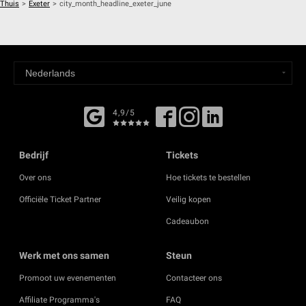
Thuis
>
Exeter
>
city_month_headline_exeter_june
4,9/5
Bedrijf
Tickets
Over ons
Hoe tickets te bestellen
Officiële Ticket Partner
Veilig kopen
Cadeaubon
Werk met ons samen
Steun
Promoot uw evenementen
Contacteer ons
Affiliate Programma's
FAQ