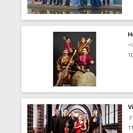
H
ベ
1
V
ド
1