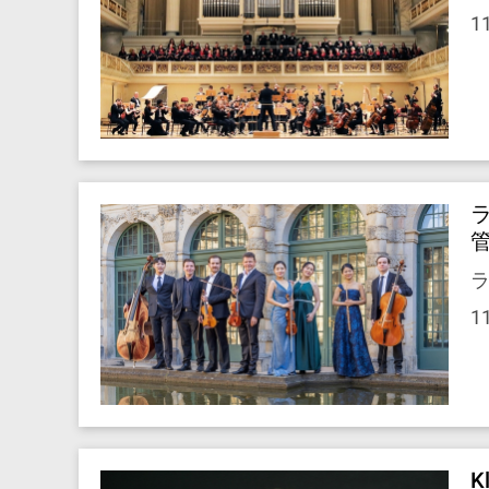
1
ラ
1
K