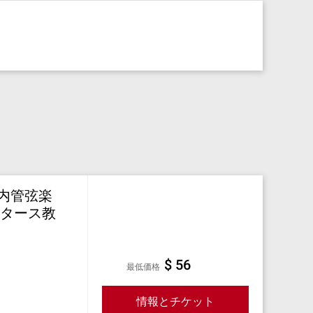
内管弦楽
ータース教
$ 56
最低価格
情報とチケット