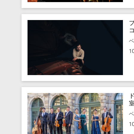
ベ
1
ベ
1