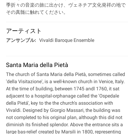
季折々の音楽の旅に出かけ、ヴェネチア文化発祥の地で
その真髄に触れてください。
アーティスト
アンサンブル:
Vivaldi Baroque Ensemble
Santa Maria della Pietà
The church of Santa Maria della Pietà, sometimes called
'della Visitazione', is a well-known church in Venice, Italy.
At the time of building, between 1745 andl 1760, it sat
adjacent to a hospital-orphanage called the 'Ospedale
della Pietá', key to the the church's association with
Vivaldi. Designed by Giorgio Massari, the building was
not completed to his original plan, although this did not
diminish its finished splendor. Above the entrance sits a
large bas-relief created by Marsili in 1800, representing