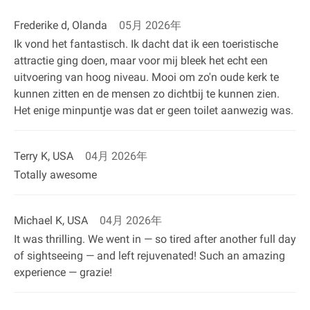
Frederike d, Olanda
05月 2026年
Ik vond het fantastisch. Ik dacht dat ik een toeristische
attractie ging doen, maar voor mij bleek het echt een
uitvoering van hoog niveau. Mooi om zo'n oude kerk te
kunnen zitten en de mensen zo dichtbij te kunnen zien.
Het enige minpuntje was dat er geen toilet aanwezig was.
Terry K, USA
04月 2026年
Totally awesome
Michael K, USA
04月 2026年
It was thrilling. We went in — so tired after another full day
of sightseeing — and left rejuvenated! Such an amazing
experience — grazie!