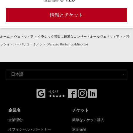
最低価格
情報とチケット
ホーム
>
ヴェネツィア
>
クラシック音楽に最適なコンサートホールヴェネツィア
>
パラ
ッツォ・バーバリゴ・ミノット (Palazzo Barbarigo-Minotto)
4,9/5
企業名
チケット
企業理念
簡単なチケット購入
オフィシャル・パートナー
返金保証