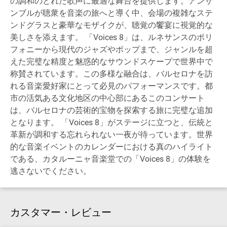
の調和のとれた歌声に最適な舞台を提供します。アンサ
ンブルが聴衆を音楽の旅へと導く中、会場の複雑なステ
ンドグラスと豪華なモザイクが、聴覚の饗宴に視覚的な
美しさを添えます。 「Voices 8」は、ルネサンスのポリ
フォニーから現代のジャズやポップまで、ジャンルを超
えた完璧な精度と魅惑的なサウンドスケープで世界中で
称賛されています。この多様な融合は、バルセロナを訪
れる音楽愛好家にとって必見のパフォーマンスです。都
市の活気ある文化地区の中心部にあるこのコンサート
は、バルセロナの芸術的宝物を探索する旅に完璧な追加
となります。 「Voices 8」がステージに立つと、伝統と
革新が調和する忘れられない一夜が待っています。世界
的な音楽イベントのカレンダーにおける真のハイライト
である、カタルーニャ音楽堂での「Voices 8」の体験を
逃さないでください。
カスタマー・レビュー