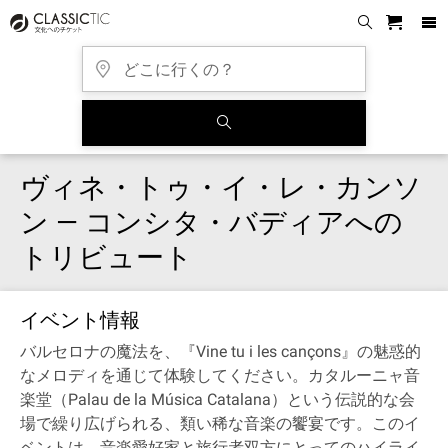
ヴィネ・トゥ・イ・レ・カンソ
ン — コンシタ・バディアへの
トリビュート
イベント情報
バルセロナの魔法を、『Vine tu i les cançons』の魅惑的
なメロディを通じて体験してください。カタルーニャ音
楽堂（Palau de la Música Catalana）という伝説的な会
場で繰り広げられる、類い稀な音楽の饗宴です。このイ
ベントは、音楽愛好家と旅行者双方にとってのハイライ