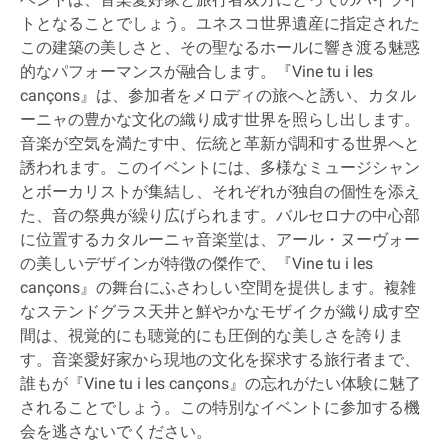
トとなることでしょう。ユネスコ世界遺産に指定された
この建築の美しさと、その聖なるホールに響き渡る魅惑
的なパフォーマンスが融合します。『Vine tu i les
cançons』は、参加者をメロディの旅へと誘い、カタル
ーニャの豊かな文化の織り成す世界を照らし出します。
音楽が空気を満たす中、伝統と革新が調和する世界へと
誘われます。このイベントには、多様なミュージシャン
とボーカリストが集結し、それぞれが独自の個性を添え
た、音の祭典が繰り広げられます。バルセロナの中心部
に位置するカタルーニャ音楽堂は、アール・ヌーヴォー
の美しいデザインが特徴の傑作で、『Vine tu i les
cançons』の舞台にふさわしい空間を提供します。複雑
なステンドグラス天井と鮮やかなモザイクが織り成す空
間は、視覚的にも聴覚的にも圧倒的な美しさを誇りま
す。音楽愛好家から現地の文化を探求する旅行者まで、
誰もが『Vine tu i les cançons』の忘れがたい体験に魅了
されることでしょう。この特別なイベントに参加する機
会を逃さないでください。