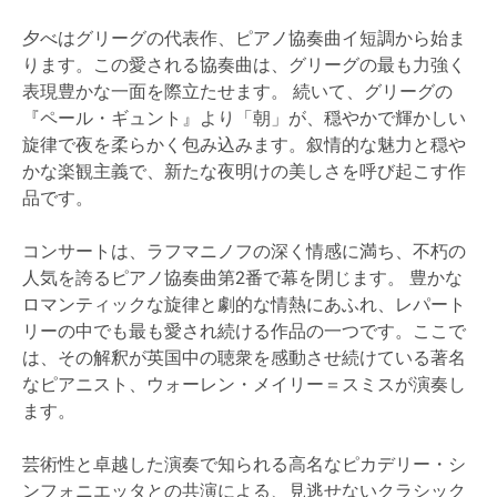
夕べはグリーグの代表作、ピアノ協奏曲イ短調から始ま
ります。この愛される協奏曲は、グリーグの最も力強く
表現豊かな一面を際立たせます。 続いて、グリーグの
『ペール・ギュント』より「朝」が、穏やかで輝かしい
旋律で夜を柔らかく包み込みます。叙情的な魅力と穏や
かな楽観主義で、新たな夜明けの美しさを呼び起こす作
品です。
コンサートは、ラフマニノフの深く情感に満ち、不朽の
人気を誇るピアノ協奏曲第2番で幕を閉じます。 豊かな
ロマンティックな旋律と劇的な情熱にあふれ、レパート
リーの中でも最も愛され続ける作品の一つです。ここで
は、その解釈が英国中の聴衆を感動させ続けている著名
なピアニスト、ウォーレン・メイリー＝スミスが演奏し
ます。
芸術性と卓越した演奏で知られる高名なピカデリー・シ
ンフォニエッタとの共演による、見逃せないクラシック