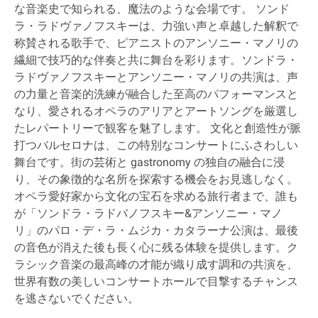
な音楽史で知られる、魔法のような会場です。 ソンド
ラ・ラドヴァノフスキーは、力強い声と卓越した解釈で
称賛される歌手で、ピアニストのアンソニー・マノリの
繊細で技巧的な伴奏と共に舞台を彩ります。ソンドラ・
ラドヴァノフスキーとアンソニー・マノリの共演は、声
の力量と音楽的洗練が融合した至高のパフォーマンスと
なり、愛されるオペラのアリアとアートソングを厳選し
たレパートリーで観客を魅了します。 文化と創造性が脈
打つバルセロナは、この特別なコンサートにふさわしい
舞台です。街の芸術と gastronomy の独自の融合に浸
り、その象徴的な名所を探索する機会をお見逃しなく。
オペラ愛好家から文化の宝石を求める旅行者まで、誰も
が「ソンドラ・ラドバノフスキー&アンソニー・マノ
リ」のパロ・デ・ラ・ムジカ・カタラーナ公演は、最後
の音色が消えた後も長く心に残る体験を提供します。ク
ラシック音楽の最高峰の才能が織り成す調和の共演を、
世界有数の美しいコンサートホールで目撃するチャンス
を逃さないでください。