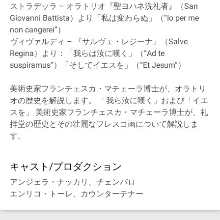
ストラデッラ – オラトリオ『聖ヨハネ洗礼者』（San
Giovanni Battista）より「私は変わらぬ」（“Io per me
non cangerei”）
ヴィヴァルディ – 『サルヴェ・レジーナ』（Salve
Regina）より：「我らは汝に嘆く」（“Ad te
suspiramus”）「そしてイエスを」（“Et Jesum”）
美術史家フランチェスカ・マチェーラ博士が、オラトリ
オの歴史を解説します。 「我ら汝に嘆く」および「イエ
スを」 美術史家フランチェスカ・マチェーラ博士が、礼
拝堂の歴史とその壮麗なフレスコ画について解説しま
す。
キャスト/プロダクション
アンジェラ・ナッカリ、チェンバロ
エンリコ・トーレ、カウンターテナー