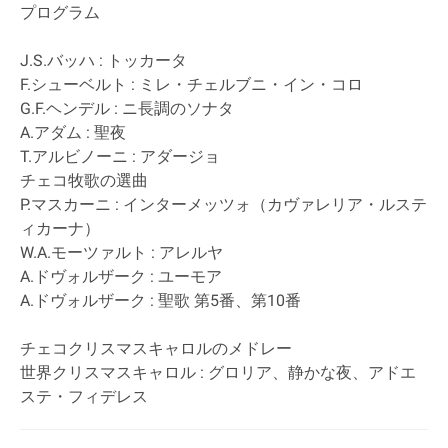
プログラム
J.S.バッハ : トッカータ
F.シューベルト : ミレ・チェルブニ・イン・コロ
G.F.ヘンデル : ニ長調のソナタ
A.アダム : 聖夜
T.アルビノーニ : アダージョ
チェコ牧歌の選曲
P.マスカーニ : インターメッツォ（カヴァレリア・ルステ
ィカーナ）
W.A.モーツァルト : アレルヤ
A.ドヴォルザーク : ユーモア
A.ドヴォルザーク : 聖歌 第5番、第10番
チェコクリスマスキャロルのメドレー
世界クリスマスキャロル : グロリア、静かな夜、アドエ
ステ・フィデレス