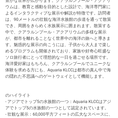
豊かな世界が広がります。クアラルンプール・アクアリ
ウムは、教育と感動を目的とした設計で、海洋専門家に
よるインタラクティブな展示や解説が特徴です。訪問者
は、90メートルの壮観な海洋水族館の歩道を通って散策
でき、周囲をきらめく水族展示に囲まれます。散策する
中で、クアラルンプール・アクアリウムの多様な展示
が、都市を離れることなく世界中の海洋の旅へと導きま
す。魅惑的な展示の向こうには、子供から大人まで楽し
めるプログラムも開催されており、家族や好奇心旺盛な
ソロ旅行者にとって理想的な一日を過ごせる場所です。
海洋愛好家はもちろん、クアラルンプールでユニークな
体験を求める方にも、Aquaria KLCCは都市の真ん中で海
の隠れた不思議へのゲートウェイとして機能します。
のハイライト
- アジアでトップ5の水族館の一つ：Aquaria KLCCはアジ
アでトップ5の水族館の一つとして認定されています。
- 壮観な展示：60,000平方フィートの広大なスペースに、