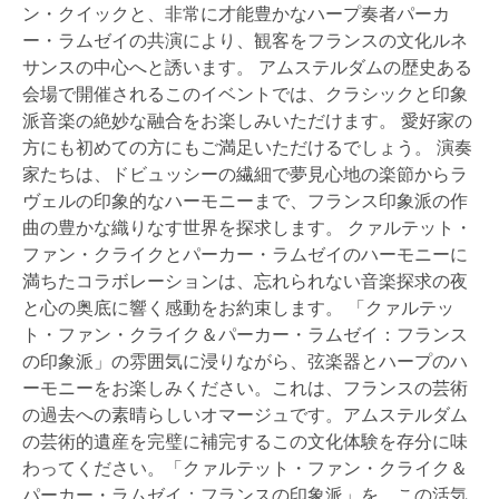
ン・クイックと、非常に才能豊かなハープ奏者パーカ
ー・ラムゼイの共演により、観客をフランスの文化ルネ
サンスの中心へと誘います。 アムステルダムの歴史ある
会場で開催されるこのイベントでは、クラシックと印象
派音楽の絶妙な融合をお楽しみいただけます。 愛好家の
方にも初めての方にもご満足いただけるでしょう。 演奏
家たちは、ドビュッシーの繊細で夢見心地の楽節からラ
ヴェルの印象的なハーモニーまで、フランス印象派の作
曲の豊かな織りなす世界を探求します。 クァルテット・
ファン・クライクとパーカー・ラムゼイのハーモニーに
満ちたコラボレーションは、忘れられない音楽探求の夜
と心の奥底に響く感動をお約束します。 「クァルテッ
ト・ファン・クライク＆パーカー・ラムゼイ：フランス
の印象派」の雰囲気に浸りながら、弦楽器とハープのハ
ーモニーをお楽しみください。これは、フランスの芸術
の過去への素晴らしいオマージュです。アムステルダム
の芸術的遺産を完璧に補完するこの文化体験を存分に味
わってください。「クァルテット・ファン・クライク＆
パーカー・ラムゼイ：フランスの印象派」を、この活気