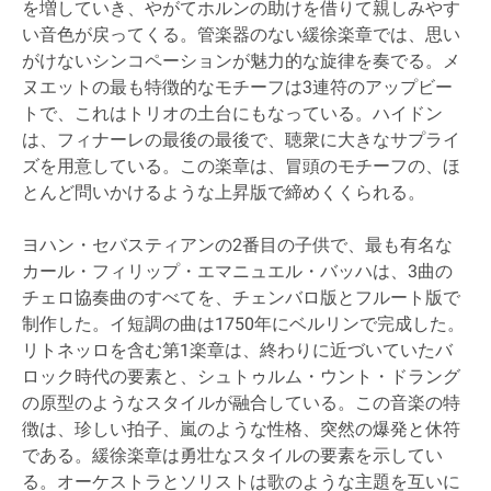
を増していき、やがてホルンの助けを借りて親しみやす
い音色が戻ってくる。管楽器のない緩徐楽章では、思い
がけないシンコペーションが魅力的な旋律を奏でる。メ
ヌエットの最も特徴的なモチーフは3連符のアップビー
トで、これはトリオの土台にもなっている。ハイドン
は、フィナーレの最後の最後で、聴衆に大きなサプライ
ズを用意している。この楽章は、冒頭のモチーフの、ほ
とんど問いかけるような上昇版で締めくくられる。
ヨハン・セバスティアンの2番目の子供で、最も有名な
カール・フィリップ・エマニュエル・バッハは、3曲の
チェロ協奏曲のすべてを、チェンバロ版とフルート版で
制作した。イ短調の曲は1750年にベルリンで完成した。
リトネッロを含む第1楽章は、終わりに近づいていたバ
ロック時代の要素と、シュトゥルム・ウント・ドラング
の原型のようなスタイルが融合している。この音楽の特
徴は、珍しい拍子、嵐のような性格、突然の爆発と休符
である。緩徐楽章は勇壮なスタイルの要素を示してい
る。オーケストラとソリストは歌のような主題を互いに