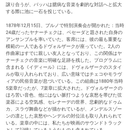
譲り合うが、バッハは臆病な音楽を劇的な対話へと拡大
する際に池に一石を投じている。
1878年12月15日、ブルノで特別演奏会が開かれた：当時
24歳だったヤナーチェクは、ベセーダと題された自身の
アンサンブルを率いていた。客席には、彼の最も重要な
模範の一人であるドヴォルザークが座っていた。2人の
作曲家はすでに親しい友人となっており、この関係はヤ
ナーチェクの音楽に明確な足跡を残した。プログラムに
含まれる《イディール》には、ドヴォルザークのスタイ
ルが取り入れられており、広い意味ではチェコやモラヴ
ィアの民俗音楽が息づいている。この組曲は1880年当時
5楽章だったが、7楽章に拡大された。ドヴォルザークの
ほろ苦い音色、他にはない脈打つような哀愁を帯びた弦
楽器による空気感、セレナーデの世界、悲劇的なドゥム
カ、スラヴ舞曲などが描かれているが、メンデルスゾー
ンの凛とした哀愁やヘンデルの対位法も取り入れられて
いる。楽章の中には、私たちが映画のサウンドトラック
として記憶しているようなものも含まれている。