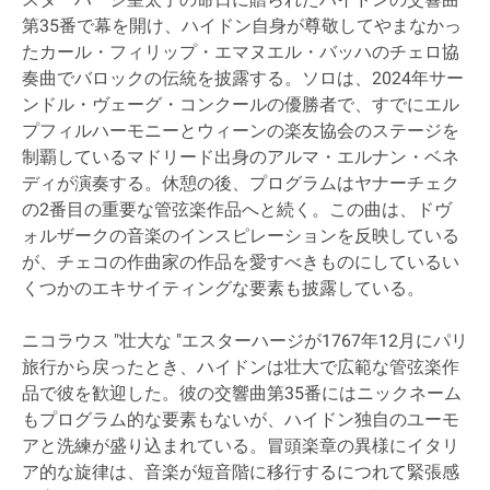
第35番で幕を開け、ハイドン自身が尊敬してやまなかっ
たカール・フィリップ・エマヌエル・バッハのチェロ協
奏曲でバロックの伝統を披露する。ソロは、2024年サー
ンドル・ヴェーグ・コンクールの優勝者で、すでにエル
プフィルハーモニーとウィーンの楽友協会のステージを
制覇しているマドリード出身のアルマ・エルナン・ベネ
ディが演奏する。休憩の後、プログラムはヤナーチェク
の2番目の重要な管弦楽作品へと続く。この曲は、ドヴ
ォルザークの音楽のインスピレーションを反映している
が、チェコの作曲家の作品を愛すべきものにしているい
くつかのエキサイティングな要素も披露している。
ニコラウス "壮大な "エスターハージが1767年12月にパリ
旅行から戻ったとき、ハイドンは壮大で広範な管弦楽作
品で彼を歓迎した。彼の交響曲第35番にはニックネーム
もプログラム的な要素もないが、ハイドン独自のユーモ
アと洗練が盛り込まれている。冒頭楽章の異様にイタリ
ア的な旋律は、音楽が短音階に移行するにつれて緊張感