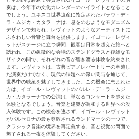
奏は、今年市の文化カレンダーのハイライトとなること
でしょう。ユネスコ世界遺産に指定されたパラウ・デ・
ラ・ムジカ・カタラーナは、息をのむようなモダニズム
デザインで知られ、レヴィットのようなアーティストに
ふさわしい音響と舞台を提供します。イゴール・レヴィ
ットがステージに立つ瞬間、観客は日常を超えた旅へと
誘われ、この象徴的な会場のステンドグラスと複雑なモ
ザイクの間で、それぞれの音が響き渡る体験を約束され
ます。レヴィットは、古典ピアノレパートリーの卓越し
た演奏だけでなく、現代の課題への深い関与を通じて、
世界中の聴衆を魅了してきました。この機会に恵まれた
方は、イゴール・レヴィットのパルレ・デ・ラ・ムジ
カ・カタラーナでの公演は、単なるコンサートを超えた
体験となるでしょう。音楽と建築が調和する世界への没
入体験です。この機会を逃さず、イゴール・レヴィット
がバルセロナの最も尊敬されるランドマークの一つで、
クラシック音楽の境界を再定義する、音と視覚の両面で
魅了される一夜を体験してください。