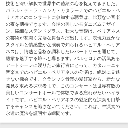
技術と深い解釈で世界中の聴衆の心を捉えてきました。
パラル・デ・ラ・ムシカ・カタラーナでのハビエル・ペ
リアネスのコンサートに参加する聴衆は、比類ない音楽
の夜を期待できます。会場の美しいモダニズムデザイ
ン、繊細なステンドグラス、壮大な音響は、ペリアネス
の芸術が花開く完璧な舞台を演出します。表現力豊かな
スタイルと情感豊かな演奏で知られるハビエル・ペリア
ネスは、情熱と品格が調和したレパートリーを通じて、
聴衆を魅了する旅へと導きます。バルセロナの活気ある
アートシーンに浸りたい旅行者にとって、カタルーニャ
音楽堂でのハビエル・ペリアネスの公演は、絶対に見逃
せない機会です。クラシック音楽の愛好家から、新たな
発見を求める探求者まで、このコンサートは世界有数の
美しいコンサートホールで体験できる忘れがたいハイラ
イトです。ハビエル・ペリアネスの魅惑的な演奏を目撃
するチャンスを逃さないでください。これは、生演奏の
永遠の魔法を証明する瞬間です。