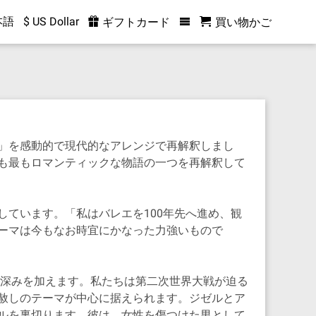
本語
$ US Dollar
ギフトカード
買い物かご
」を感動的で現代的なアレンジで再解釈しまし
も最もロマンティックな物語の一つを再解釈して
ています。「私はバレエを100年先へ進め、観
ーマは今もなお時宜にかなった力強いもので
る深みを加えます。私たちは第二次世界大戦が迫る
赦しのテーマが中心に据えられます。ジゼルとア
ルを裏切ります。彼は、女性を傷つけた男として