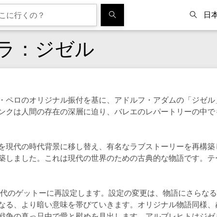
日
ラ：ジゼル
・ペロのオリジナル振付を基に、アドルフ・アダムの「ジゼル
ンクは人間の存在の深層に迫り、バレエのレパートリーの中で
を現代の時代背景に移し替え、有名なラブストーリーを再構築し
築しました。これは現代の世界のための古典的な物語です。テ
0年代のゲットーに再設定します。設定の変更は、物語にさらな
なる、より暗い意味を帯びていきます。オリジナル物語同様、
戦争の真っ只中で愛と慰めを見出します。アルブレヒトはジゼ