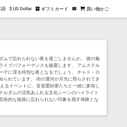
本語
$ US Dollar
ギフトカード
買い物かご
ダムで忘れられない夜を過ごしませんか。 彼の魅
ライブパフォーマンスを披露します。 アムステル
ーデに浸る特別な夜となるでしょう。 チャド・ロ
知られています。 街の運河が月光に照らされてき
称えるイベントに、音楽愛好家たちと一緒に参加し
テルダムの活気あふれる文化シーンのハイライト
芸術的な旅路に忘れられない印象を残す体験とな