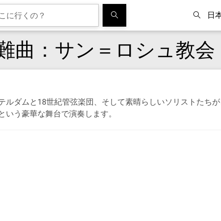
日
難曲：サン＝ロシュ教会
テルダムと18世紀管弦楽団、そして素晴らしいソリストたち
という豪華な舞台で演奏します。