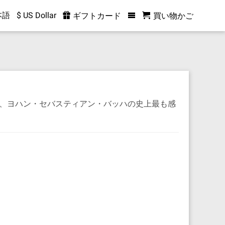
本語
$ US Dollar
ギフトカード
買い物かご
が、ヨハン・セバスティアン・バッハの史上最も感