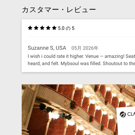
カスタマー・レビュー
5.0 の 5
Suzanne S, USA
05月 2026年
I wish i could rate it higher. Venue — amazing! S
heard, and felt. Mybsoul was filled. Shoutout to t