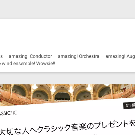
eats — amazing! Conductor — amazing! Orchestra — amazing! Aug
he wind ensemble! Wowsie!!