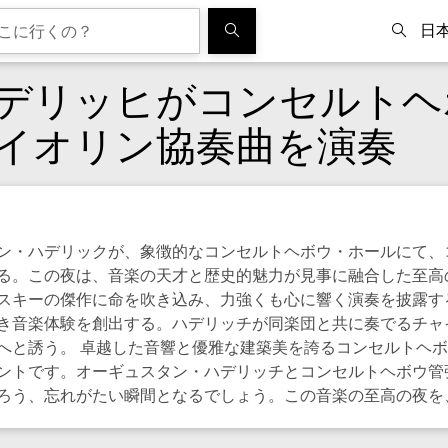
日
デリッヒがコンセルトヘ
イオリン協奏曲を演奏
ン・ハデリックが、象徴的なコンセルトヘボウ・ホールにて、
る。この夜は、音楽の天才と歴史的魅力が見事に融合した至高
スキーの傑作に命を吹き込み、力強くも心に響く演奏を披露す
き音楽体験を創出する。ハデリッチが同楽団と共に奏でるチャ
へと誘う。 卓越した音響と優雅な建築美を誇るコンセルトヘ
ントです。オーギュスタン・ハデリッチとコンセルトヘボウ管
ろう、忘れがたい瞬間となるでしょう。この音楽の至高の夜を