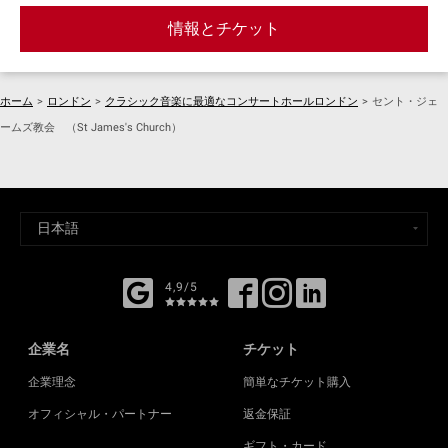
情報とチケット
ホーム
>
ロンドン
>
クラシック音楽に最適なコンサートホールロンドン
>
セント・ジェ
ームズ教会 （St James's Church）
4,9/5
企業名
チケット
企業理念
簡単なチケット購入
オフィシャル・パートナー
返金保証
ギフト・カード