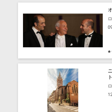
ロ
0
ロ
1