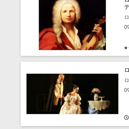
ロ
0
ロ
0