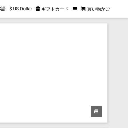
本語
$ US Dollar
ギフトカード
買い物かご