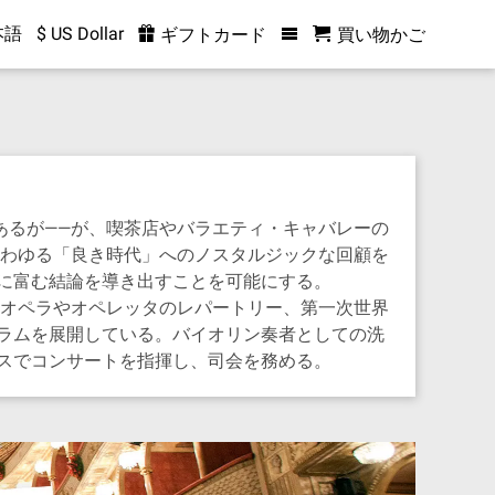
本語
$ US Dollar
ギフトカード
買い物かご
あるが——が、喫茶店やバラエティ・キャバレーの
いわゆる「良き時代」へのノスタルジックな回顧を
に富む結論を導き出すことを可能にする。
、オペラやオペレッタのレパートリー、第一次世界
ラムを展開している。バイオリン奏者としての洗
スでコンサートを指揮し、司会を務める。