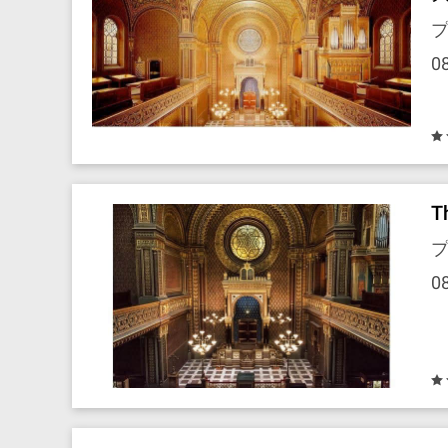
プ
0
T
プ
0