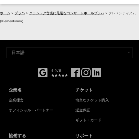
ホーム
>
プラハ
>
クラシック音楽に最適なコンサートホールプラハ
>
クレメンティヌム
(Klementinum)
4,9/5
企業名
チケット
企業理念
簡単なチケット購入
オフィシャル・パートナー
返金保証
ギフト・カード
協働する
サポート