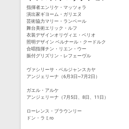
指揮者
エンリケ・マッツォラ
演出家
ギヨーム・ガリエヌ
芸術協力
マリー・ランベール
舞台美術
エリック・ルフ
衣装デザイン
オリヴィエ・ベリオ
照明デザイン ベルナール・クードルク
合唱指揮
チン・リエン・ウー
振付
グリズリン・レフェーヴル
ヴァシリーサ・ベルジャンスカヤ
アンジェリーナ（6月3日~7月2日）
ガエル・アルケ
アンジェリーナ（7月5日、8日、11日）
ローレンス・ブラウンリー
ドン・ラミro