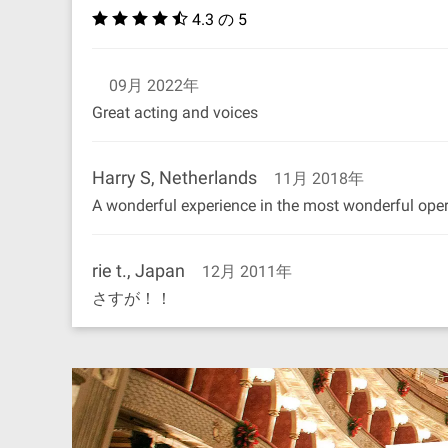
4.3 の 5
09月 2022年
Great acting and voices
Harry S, Netherlands
11月 2018年
A wonderful experience in the most wonderful ope
rie t., Japan
12月 2011年
さすが！！