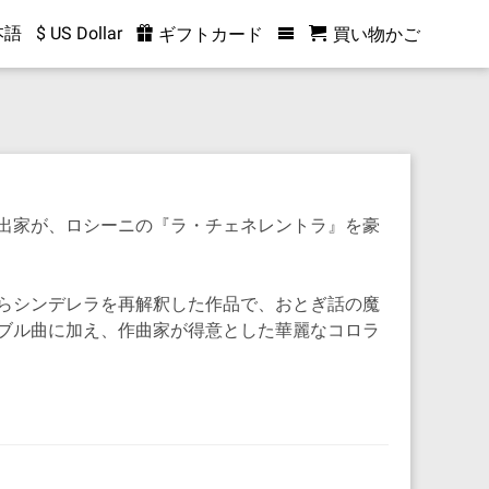
本語
$ US Dollar
ギフトカード
買い物かご
出家が、ロシーニの『ラ・チェネレントラ』を豪
らシンデレラを再解釈した作品で、おとぎ話の魔
ブル曲に加え、作曲家が得意とした華麗なコロラ