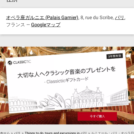
オペラ座ガルニエ (Palais Garnier)
, 8, rue du Scribe,
パリ
,
フランス —
Googleマップ
ホーム
>
パリ
>
Things to do, tours and excursions in パリ
>
ルミエール：パリ・オペラ日