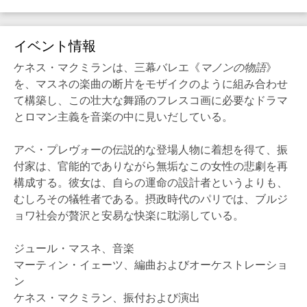
イベント情報
ケネス・マクミランは、三幕バレエ《
マノンの物語
》
を、マスネの楽曲の断片をモザイクのように組み合わせ
て構築し、この壮大な舞踊のフレスコ画に必要なドラマ
とロマン主義を音楽の中に見いだしている。
アベ・プレヴォーの伝説的な登場人物に着想を得て、振
付家は、官能的でありながら無垢なこの女性の悲劇を再
構成する。彼女は、自らの運命の設計者というよりも、
むしろその犠牲者である。摂政時代のパリでは、ブルジ
ョワ社会が贅沢と安易な快楽に耽溺している。
ジュール・マスネ、音楽
マーティン・イェーツ、編曲およびオーケストレーショ
ン
ケネス・マクミラン、振付および演出