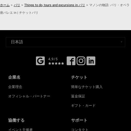
ホーム
>
パリ
>
Things to do, tours and excursions in パリ
>
マノンの物語: パリ・オペラ
座バレエ in | チケットパリ
4,9/5
企業名
チケット
企業理念
簡単なチケット購入
オフィシャル・パートナー
返金保証
ギフト・カード
協働する
サポート
イベント主催者
コンタクト