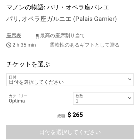
マノンの物語: パリ・オペラ座バレエ
パリ, オペラ座ガルニエ (Palais Garnier)
座席表
最高の座席割り当て
2 h 35 min
柔軟性のあるギフトとして贈る
チケットを選ぶ
日付
カテゴリー
枚数
Optima
$
265
総額
日付を選択してください