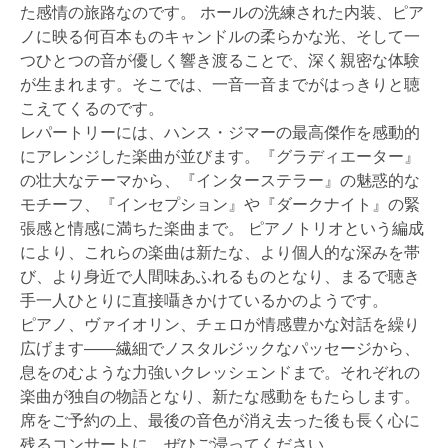
た感情の旅路なのです。 ホールの洗練された内装、ピア
ノに映る何百本ものキャンドルの柔らかな光、そして一
つひとつの音が優しく響き渡ることで、深く親密な体験
が生まれます。そこでは、一音一音までがはっきりと聴
こえてくるのです。
レパートリーには、ハンス・ジマーの最高傑作を感動的
にアレンジした楽曲が並びます。『グラディエーター』
の壮大なテーマから、『インターステラー』の魅惑的な
モチーフ、『インセプション』や『ダークナイト』の緊
張感と情感に満ちた楽曲まで。 ピアノトリオという編成
により、これらの楽曲は新たな、より個人的な深みを帯
び、より身近で人間味あふれるものとなり、まるで聴き
手一人ひとりに直接囁きかけているかのようです。
ピアノ、ヴァイオリン、チェロが情感豊かな対話を繰り
広げます――繊細でノスタルジックなパッセージから、
息をのむような力強いクレッシェンドまで。それぞれの
楽曲が独自の物語となり、新たな感動をもたらします。
席をご予約の上、最後の音色が消え去った後も長く心に
残るコンサートに、ぜひご浸ってください。