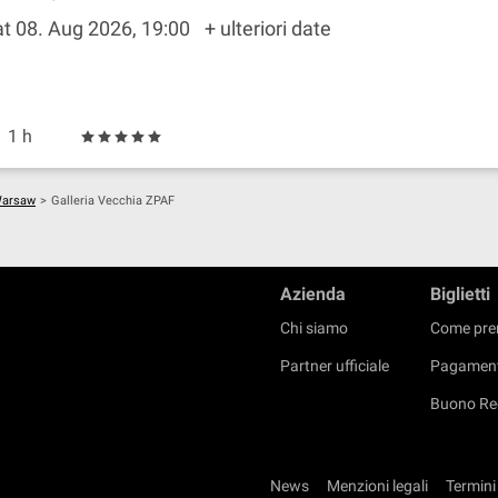
t 08. Aug 2026, 19:00
+ ulteriori date
1 h
 Warsaw
>
Galleria Vecchia ZPAF
Azienda
Biglietti
Chi siamo
Come pre
Partner ufficiale
Pagament
Buono Re
News
Menzioni legali
Termini