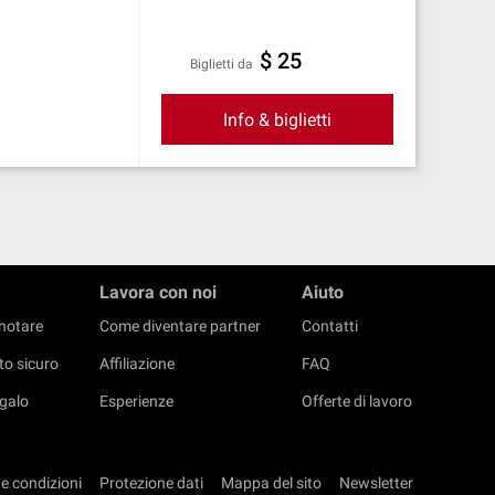
$ 25
Biglietti da
Info & biglietti
Lavora con noi
Aiuto
notare
Come diventare partner
Contatti
o sicuro
Affiliazione
FAQ
galo
Esperienze
Offerte di lavoro
 e condizioni
Protezione dati
Mappa del sito
Newsletter