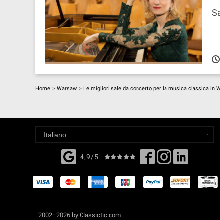
Sa
Home
>
Warsaw
>
Le migliori sale da concerto per la musica classica in
4,9/5
2002–2026 by Classictic.com