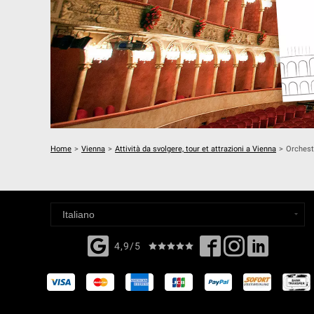
Home
>
Vienna
>
Attività da svolgere, tour et attrazioni a Vienna
>
Orchestr
4,9/5