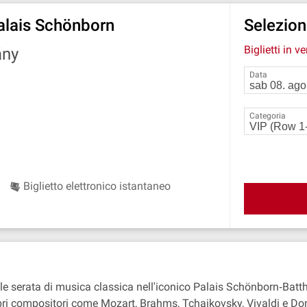
Palais Schönborn
Seleziona
Biglietti in v
ány
Data
Categoria
Biglietto elettronico istantaneo
vole serata di musica classica nell'iconico Palais Schönborn‐Ba
bri compositori come Mozart, Brahms, Tchaikovsky, Vivaldi e Doni