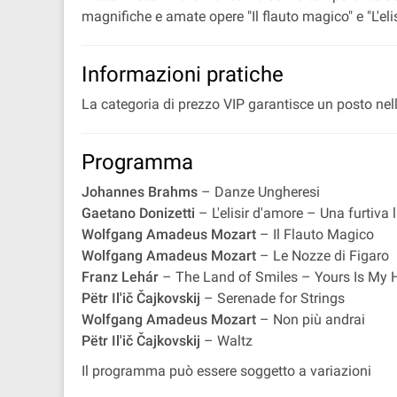
magnifiche e amate opere "Il flauto magico" e "L'eli
Informazioni pratiche
La categoria di prezzo VIP garantisce un posto nelle
Programma
Johannes Brahms
– Danze Ungheresi
Gaetano Donizetti
– L'elisir d'amore – Una furtiva 
Wolfgang Amadeus Mozart
– Il Flauto Magico
Wolfgang Amadeus Mozart
– Le Nozze di Figaro
Franz Lehár
– The Land of Smiles – Yours Is My 
Pëtr Il'ič Čajkovskij
– Serenade for Strings
Wolfgang Amadeus Mozart
– Non più andrai
Pëtr Il'ič Čajkovskij
– Waltz
Il programma può essere soggetto a variazioni