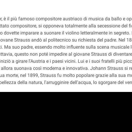
r, è il più famoso compositore austriaco di musica da ballo e ope
tato compositore, si opponeva totalmente alla secessione del fig
o dovette imparare a suonare il violino letteralmente in segreto. I
l giovane Strauss andò al politecnico su richiesta del padre. Nel
nti. Ma suo padre, essendo molto influente sulla scena musicale lo
 Tuttavia, questo non poté impedire al giovane Strauss di divent
iziò a girare l'Austria e i paesi vicini. Lui e i suoi fratelli più p
e allora suonava così moderna e innovativa. Johann Strauss si rec
ua morte, nel 1899, Strauss fu molto popolare grazie alla sua mu
llezza della natura, l'arrugginire dell'acqua, lo sgorgare del vento