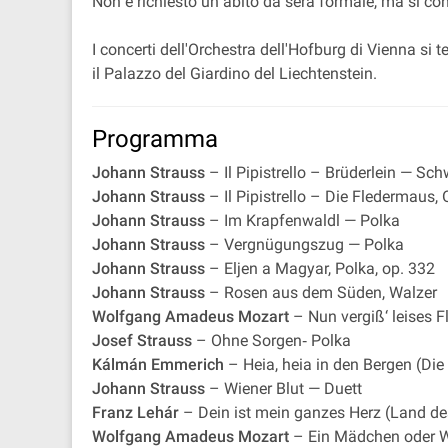
Non è richiesto un abito da sera formale, ma si co
I concerti dell'Orchestra dell'Hofburg di Vienna si 
il Palazzo del Giardino del Liechtenstein.
Programma
Johann Strauss
– Il Pipistrello – Brüderlein — Sc
Johann Strauss
– Il Pipistrello – Die Fledermaus, 
Johann Strauss
– Im Krapfenwaldl — Polka
Johann Strauss
– Vergnügungszug — Polka
Johann Strauss
– Eljen a Magyar, Polka, op. 332
Johann Strauss
– Rosen aus dem Süden, Walzer
Wolfgang Amadeus Mozart
– Nun vergiß‘ leises F
Josef Strauss
– Ohne Sorgen‐ Polka
Kálmán Emmerich
– Heia, heia in den Bergen (Die
Johann Strauss
– Wiener Blut — Duett
Franz Lehár
– Dein ist mein ganzes Herz (Land de
Wolfgang Amadeus Mozart
– Ein Mädchen oder W