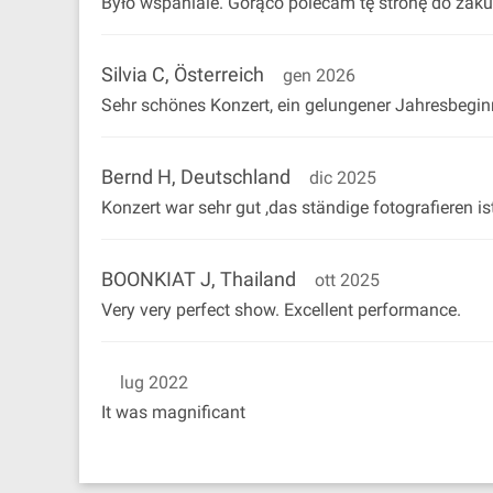
Było wspaniale. Gorąco polecam tę stronę do zaku
Silvia C, Österreich
gen 2026
Sehr schönes Konzert, ein gelungener Jahresbegin
Bernd H, Deutschland
dic 2025
Konzert war sehr gut ,das ständige fotografieren ist
BOONKIAT J, Thailand
ott 2025
Very very perfect show. Excellent performance.
lug 2022
It was magnificant