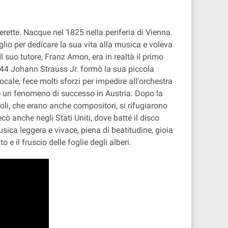
rette. Nacque nel 1825 nella periferia di Vienna.
lio per dedicare la sua vita alla musica e voleva
l suo tutore, Franz Amon, era in realtà il primo
 1844 Johann Strauss Jr. formò la sua piccola
cale, fece molti sforzi per impedire all'orchestra
are un fenomeno di successo in Austria. Dopo la
iccoli, che erano anche compositori, si rifugiarono
ò anche negli Stati Uniti, dove batté il disco
sica leggera e vivace, piena di beatitudine, gioia
 e il fruscio delle foglie degli alberi.