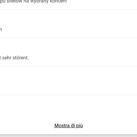
pu biletów na wybrany koncert!
n
 sehr störent.
Mostra di più