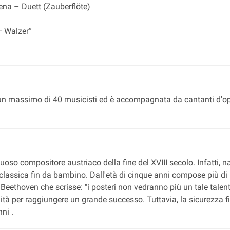
a – Duett (Zauberflöte)
 Walzer”
un massimo di 40 musicisti ed è accompagnata da cantanti d'ope
so compositore austriaco della fine del XVIII secolo. Infatti, 
classica fin da bambino. Dall'età di cinque anni compose più di 6
eethoven che scrisse: "i posteri non vedranno più un tale talent
ità per raggiungere un grande successo. Tuttavia, la sicurezza 
ni .