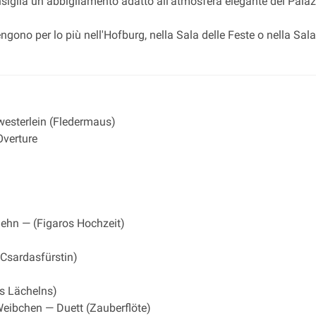
nsiglia un abbigliamento adatto all'atmosfera elegante del Palaz
tengono per lo più nell'Hofburg, nella Sala delle Feste o nella Sa
hwesterlein (Fledermaus)
Overture
lehn — (Figaros Hochzeit)
 Csardasfürstin)
s Lächelns)
eibchen — Duett (Zauberflöte)