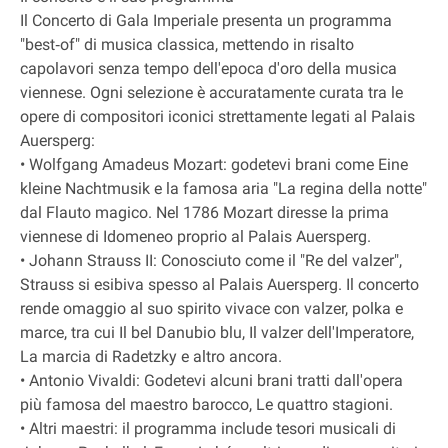
Il Concerto di Gala Imperiale presenta un programma
"best‐of" di musica classica, mettendo in risalto
capolavori senza tempo dell'epoca d'oro della musica
viennese. Ogni selezione è accuratamente curata tra le
opere di compositori iconici strettamente legati al Palais
Auersperg:
• Wolfgang Amadeus Mozart: godetevi brani come Eine
kleine Nachtmusik e la famosa aria "La regina della notte"
dal Flauto magico. Nel 1786 Mozart diresse la prima
viennese di Idomeneo proprio al Palais Auersperg.
• Johann Strauss II: Conosciuto come il "Re del valzer",
Strauss si esibiva spesso al Palais Auersperg. Il concerto
rende omaggio al suo spirito vivace con valzer, polka e
marce, tra cui Il bel Danubio blu, Il valzer dell'Imperatore,
La marcia di Radetzky e altro ancora.
• Antonio Vivaldi: Godetevi alcuni brani tratti dall'opera
più famosa del maestro barocco, Le quattro stagioni.
• Altri maestri: il programma include tesori musicali di