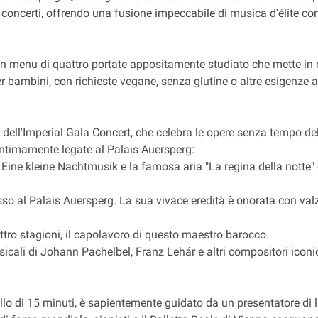
 concerti, offrendo una fusione impeccabile di musica d'élite c
n menu di quattro portate appositamente studiato che mette in ris
r bambini, con richieste vegane, senza glutine o altre esigenze a
 dell'Imperial Gala Concert, che celebra le opere senza tempo de
 intimamente legate al Palais Auersperg:
ne kleine Nachtmusik e la famosa aria "La regina della notte" 
pesso al Palais Auersperg. La sua vivace eredità è onorata con va
ttro stagioni, il capolavoro di questo maestro barocco.
cali di Johann Pachelbel, Franz Lehár e altri compositori iconic
allo di 15 minuti, è sapientemente guidato da un presentatore di l