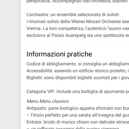
perspicacia. Accompagnati dall'orchestra, soprani d
L'orchestra: un ensemble selezionato di solisti
I rinomati solisti della Wiener Mozart Orchester 
Vienna. La loro competenza, l'autentico "suono vie
esclusivo al Palais Auersperg sia uno spettacolo e
Informazioni pratiche
Codice di abbigliamento: si consiglia un abbigliam
Accessibilità: essendo un edificio storico protetto,
Biglietti: sono disponibili biglietti scontati per i 
Categoria VIP: include una bottiglia di spumante per
Menu Menu classico
Antipasto: pane biologico appena sfornato con bur
– l'inizio perfetto per una serata all'insegna del gu
Entrata: brodo di manzo chiaro con delicate strisce d
– un raffinato assaggio della cucina viennese