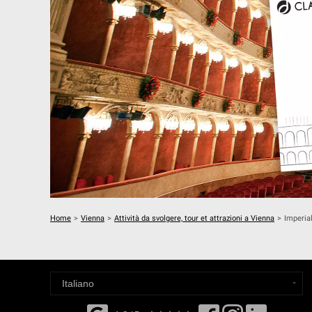
Home
>
Vienna
>
Attività da svolgere, tour et attrazioni a Vienna
>
Imperial