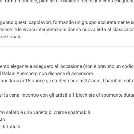
i fama mondiale, pianisti e il Balletto Reale di Vienna eseguono 
eseguono questi capolavori, formando un gruppo accuratamente se
nnese" e le vivaci interpretazioni danno nuova linfa al classici
ccezionale.
ento elegante e adeguato all'occasione (non è previsto un codice
 il Palais Auersperg non dispone di ascensore.
giovani dai 5 ai 18 anni e gli studenti fino ai 27 anni. I bambini s
 la cena, incontro con gli artisti e 1 bicchiere di spumante durant
ro salato e una varietà di creme spalmabili
sto
i frittella