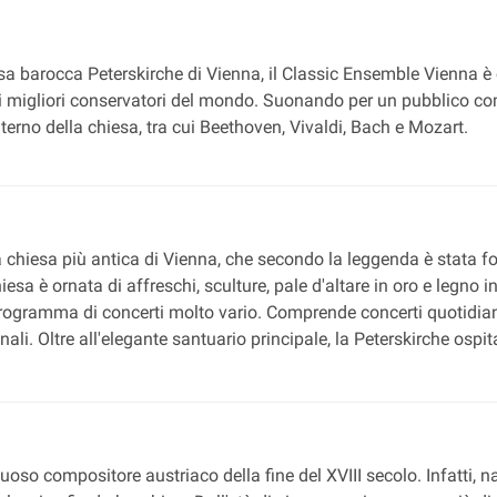
sa barocca Peterskirche di Vienna, il Classic Ensemble Vienna 
 migliori conservatori del mondo. Suonando per un pubblico comp
terno della chiesa, tra cui Beethoven, Vivaldi, Bach e Mozart.
a chiesa più antica di Vienna, che secondo la leggenda è stata f
hiesa è ornata di affreschi, sculture, pale d'altare in oro e legno 
ogramma di concerti molto vario. Comprende concerti quotidiani d
onali. Oltre all'elegante santuario principale, la Peterskirche osp
so compositore austriaco della fine del XVIII secolo. Infatti, 