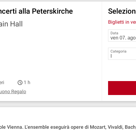
certi alla Peterskirche
Seleziona
Biglietti in v
in Hall
Data
Categoria
eri
1 h
uono Regalo
ble Vienna. L'ensemble eseguirà opere di Mozart, Vivaldi, Bac