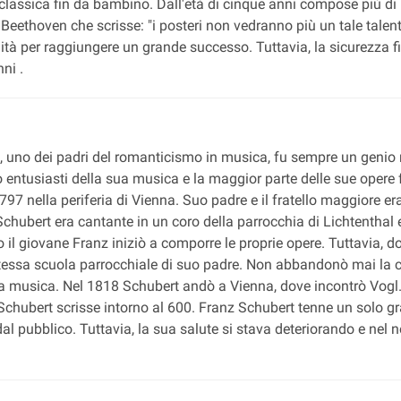
classica fin da bambino. Dall'età di cinque anni compose più di 6
eethoven che scrisse: "i posteri non vedranno più un tale talent
ità per raggiungere un grande successo. Tuttavia, la sicurezza 
ni .
rt, uno dei padri del romanticismo in musica, fu sempre un gen
o entusiasti della sua musica e la maggior parte delle sue opere
7 nella periferia di Vienna. Suo padre e il fratello maggiore era
i Schubert era cantante in un coro della parrocchia di Lichtenthal
il giovane Franz iniziò a comporre le proprie opere. Tuttavia, do
stessa scuola parrocchiale di suo padre. Non abbandonò mai la 
 musica. Nel 1818 Schubert andò a Vienna, dove incontrò Vogl. In
Schubert scrisse intorno al 600. Franz Schubert tenne un solo gr
 pubblico. Tuttavia, la sua salute si stava deteriorando e nel 