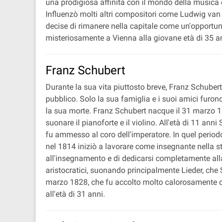
una prodigiosa affinità con il mondo della musica 
Influenzò molti altri compositori come Ludwig van B
decise di rimanere nella capitale come un'opportun
misteriosamente a Vienna alla giovane età di 35 an
Franz Schubert
Durante la sua vita piuttosto breve, Franz Schube
pubblico. Solo la sua famiglia e i suoi amici furon
la sua morte. Franz Schubert nacque il 31 marzo 179
suonare il pianoforte e il violino. All'età di 11 ann
fu ammesso al coro dell'imperatore. In quel periodo 
nel 1814 iniziò a lavorare come insegnante nella 
all'insegnamento e di dedicarsi completamente alla
aristocratici, suonando principalmente Lieder, che 
marzo 1828, che fu accolto molto calorosamente dal
all'età di 31 anni.