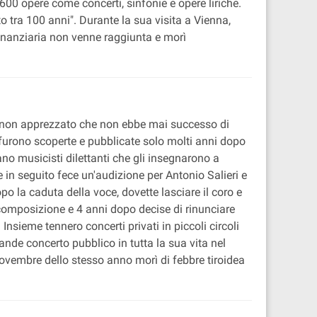
00 opere come concerti, sinfonie e opere liriche.
o tra 100 anni". Durante la sua visita a Vienna,
finanziaria non venne raggiunta e morì
io non apprezzato che non ebbe mai successo di
 furono scoperte e pubblicate solo molti anni dopo
no musicisti dilettanti che gli insegnarono a
 e in seguito fece un'audizione per Antonio Salieri e
po la caduta della voce, dovette lasciare il coro e
composizione e 4 anni dopo decise di rinunciare
sieme tennero concerti privati in piccoli circoli
ande concerto pubblico in tutta la sua vita nel
novembre dello stesso anno morì di febbre tiroidea