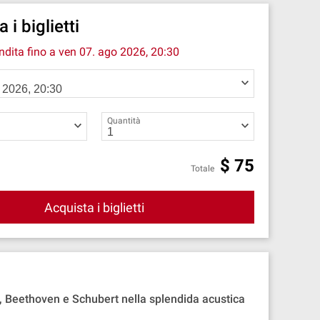
 i biglietti
endita fino a
ven 07. ago 2026, 20:30
Quantità
$
75
Totale
Acquista i biglietti
h, Beethoven e Schubert nella splendida acustica