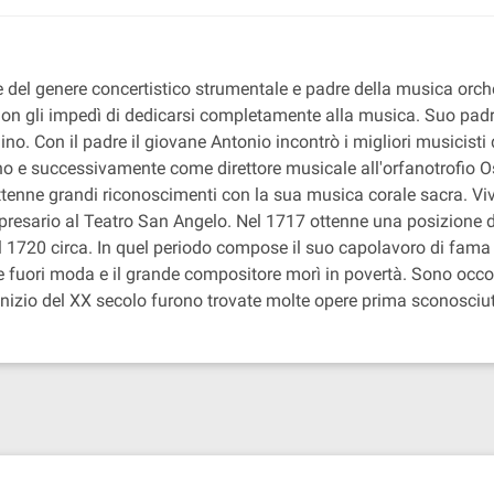
re del genere concertistico strumentale e padre della musica orc
 gli impedì di dedicarsi completamente alla musica. Suo padre, 
ino. Con il padre il giovane Antonio incontrò i migliori musicisti
ino e successivamente come direttore musicale all'orfanotrofio 
ttenne grandi riconoscimenti con la sua musica corale sacra. Vi
esario al Teatro San Angelo. Nel 1717 ottenne una posizione di 
al 1720 circa. In quel periodo compose il suo capolavoro di fama
fuori moda e il grande compositore morì in povertà. Sono occorsi
ll'inizio del XX secolo furono trovate molte opere prima sconosc