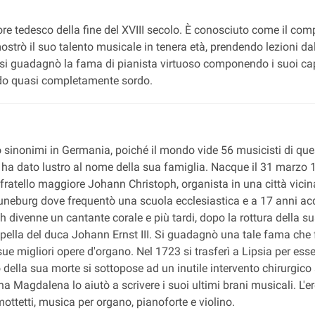
tedesco della fine del XVIII secolo. È conosciuto come il composi
imostrò il suo talento musicale in tenera età, prendendo lezioni 
ve si guadagnò la fama di pianista virtuoso componendo i suoi cap
endo quasi completamente sordo.
 sinonimi in Germania, poiché il mondo vide 56 musicisti di qu
 ha dato lustro al nome della sua famiglia. Nacque il 31 marzo 1
l fratello maggiore Johann Christoph, organista in una città vici
Luneburg dove frequentò una scuola ecclesiastica e a 17 anni acq
 Bach divenne un cantante corale e più tardi, dopo la rottura della
pella del duca Johann Ernst III. Si guadagnò una tale fama che
sue migliori opere d'organo. Nel 1723 si trasferì a Lipsia per es
 della sua morte si sottopose ad un inutile intervento chirurgico 
Magdalena lo aiutò a scrivere i suoi ultimi brani musicali. L'er
 mottetti, musica per organo, pianoforte e violino.