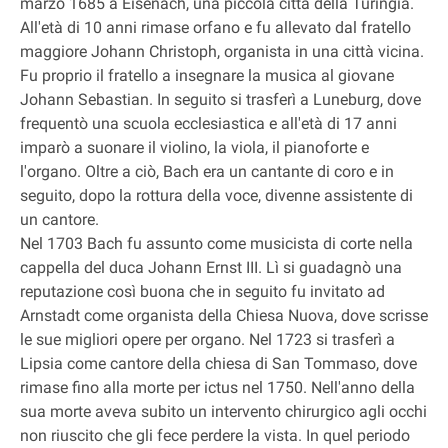
marzo 1685 a Eisenach, una piccola città della Turingia.
All'età di 10 anni rimase orfano e fu allevato dal fratello
maggiore Johann Christoph, organista in una città vicina.
Fu proprio il fratello a insegnare la musica al giovane
Johann Sebastian. In seguito si trasferì a Luneburg, dove
frequentò una scuola ecclesiastica e all'età di 17 anni
imparò a suonare il violino, la viola, il pianoforte e
l'organo. Oltre a ciò, Bach era un cantante di coro e in
seguito, dopo la rottura della voce, divenne assistente di
un cantore.
Nel 1703 Bach fu assunto come musicista di corte nella
cappella del duca Johann Ernst III. Lì si guadagnò una
reputazione così buona che in seguito fu invitato ad
Arnstadt come organista della Chiesa Nuova, dove scrisse
le sue migliori opere per organo. Nel 1723 si trasferì a
Lipsia come cantore della chiesa di San Tommaso, dove
rimase fino alla morte per ictus nel 1750. Nell'anno della
sua morte aveva subito un intervento chirurgico agli occhi
non riuscito che gli fece perdere la vista. In quel periodo