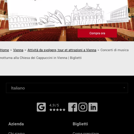
Home
>
Vienna
>
Attività da svolgere, tour et attrazioni a Vienna
>
Concerti di musica
notturna alla Chiesa dei Cappuccini in Vienna | Biglietti
4,9/5
Azienda
Biglietti
Chi siamo
Come prenotare