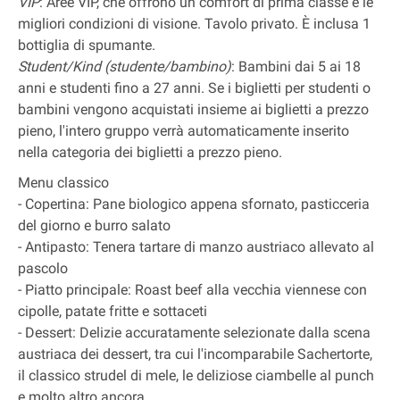
VIP
: Aree VIP, che offrono un comfort di prima classe e le
migliori condizioni di visione. Tavolo privato. È inclusa 1
bottiglia di spumante.
Student/Kind (studente/bambino)
: Bambini dai 5 ai 18
anni e studenti fino a 27 anni. Se i biglietti per studenti o
bambini vengono acquistati insieme ai biglietti a prezzo
pieno, l'intero gruppo verrà automaticamente inserito
nella categoria dei biglietti a prezzo pieno.
Menu classico
- Copertina: Pane biologico appena sfornato, pasticceria
del giorno e burro salato
- Antipasto: Tenera tartare di manzo austriaco allevato al
pascolo
- Piatto principale: Roast beef alla vecchia viennese con
cipolle, patate fritte e sottaceti
- Dessert: Delizie accuratamente selezionate dalla scena
austriaca dei dessert, tra cui l'incomparabile Sachertorte,
il classico strudel di mele, le deliziose ciambelle al punch
e molto altro ancora