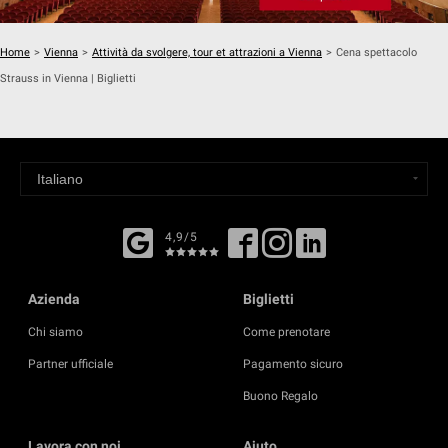
Home
>
Vienna
>
Attività da svolgere, tour et attrazioni a Vienna
>
Cena spettacolo
Strauss in Vienna | Biglietti
4,9/5
Azienda
Biglietti
Chi siamo
Come prenotare
Partner ufficiale
Pagamento sicuro
Buono Regalo
Lavora con noi
Aiuto