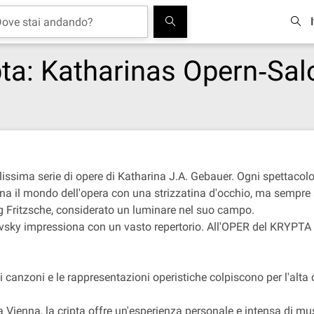
pta: Katharinas Opern‐Sal
olissima serie di opere di Katharina J.A. Gebauer. Ogni spettacol
mina il mondo dell'opera con una strizzatina d'occhio, ma sempre a
Fritzsche, considerato un luminare nel suo campo.
sky impressiona con un vasto repertorio. All'OPER del KRYPTA ha 
di canzoni e le rappresentazioni operistiche colpiscono per l'alta q
a Vienna, la cripta offre un'esperienza personale e intensa di mu